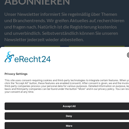
ABONNIEREN
Unser Newsletter informiert Sie regelmäßig über Themen
und Branchentrends. Wir greifen Aktuelles auf, recherchieren
und fragen nach. Natürlich ist die Registrierung kostenlos
und unverbindlich. Selbstverständlich können Sie unseren
Newsletter jederzeit wieder abbestellen.
Anmeldung
Abmeldung
Copyright © 2026 DOSU AG